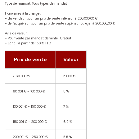
NOS
Type de mandat:
Tous types de mandat
BIENS
Honoraires à la charge :
VENDUS
- du vendeur pour un prix de vente inférieur à 200.000,00 €
- de l’acquéreur pour un prix de vente supérieur ou égal à 200.000,00 €
ALERTE
Avis de valeur
:
- Pour vente par mandat de vente : Gratuit
E-MAIL
- Ecrit : à partir de 150 € TTC
Prix de vente
Valeur
<
60 000 €
5 000 €
60 001 € - 100 000 €
8 %
100 001 € - 150 000 €
7 %
150 001 € - 200 000 €
6.5 %
200 001 € - 250 000 €
5.5 %