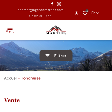
contact@agencemartins.com
0
Fr
05 62 91 90 86
Menu
ACCUEIL
Filtrer
EXCLUSIVITÉS
VENTES
Accueil
Honoraires
ESTIMATION
NOUS
Vente
CONTACTER