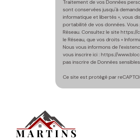
Traitement de vos Données personne
sont conservées jusqu'à demande 
informatique et libertés », vous d
portabilité de vos données. Vous
Réseau. Consultez le site
https://cn
le Réseau, que vos droits « Infor
Nous vous informons de l’existenc
vous inscrire ici :
https://www.bloct
pas inscrire de Données sensibles 
Ce site est protégé par reCAPTC