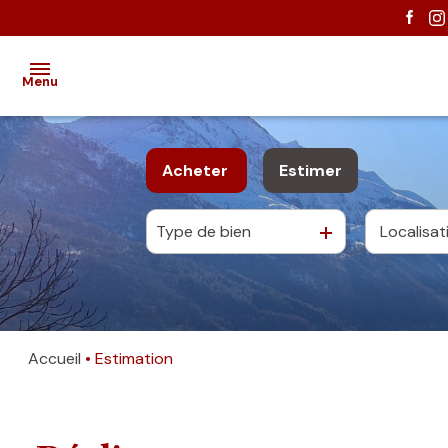
Menu
ACCUEIL
Acheter
Estimer
Type de bien
De l'ancien
EXCLUSIVITÉS
VENTES
Accueil
Estimation
ESTIMATION
NOUS