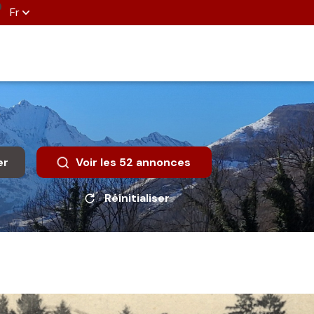
Fr
er
Voir les
52
annonces
Réinitialiser