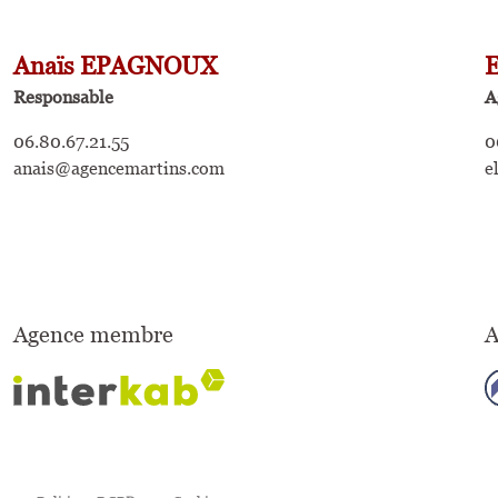
Anaïs EPAGNOUX
Responsable
A
06.80.67.21.55
0
anais@agencemartins.com
e
Agence membre
A