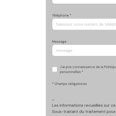
Téléphone *
Message
J'ai pris connaissance de la Politi
personnelles *
* Champs obligatoires
**
Les informations recueillies sur 
Sous-traitant du traitement pour 