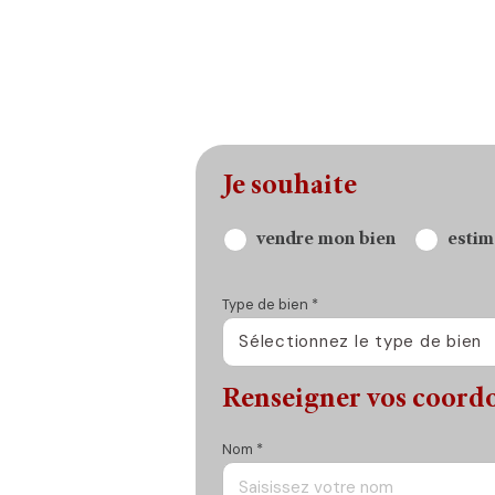
Je souhaite
vendre mon bien
estim
Type de bien *
Sélectionnez le type de bien
Renseigner vos coord
Nom *