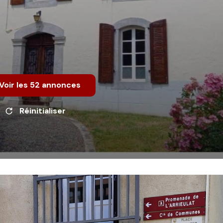
Voir les
52
annonces
Réinitialiser