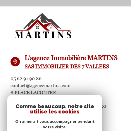
L'agence Immobilière MARTINS
SAS IMMOBILIER DES 7 VALLEES
05 62 91 90 86
contact@agencemartins.com
8 PLACE LACONTRE
65400 ARGELES GAZOST
Comme beaucoup, notre site
Du lundi au samedi de 9h à 12h et de 14h à 18h
utilise les cookies
On aimerait vous accompagner pendant
votre visite.
Restons connectés