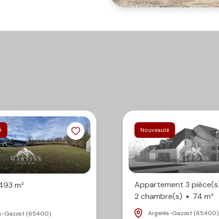
 de vous informer
notaires,
ainement !
é
Nouveauté
Appartement 3 pièce(s
2493 m²
2 chambre(s)
74 m²
Argelès-Gazost (65400)
s-Gazost (65400)