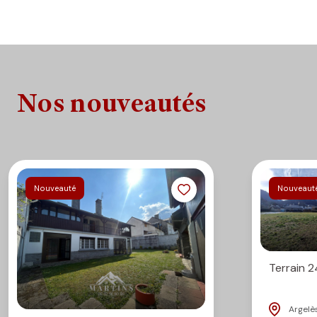
AYZAC-OST, AGOS-VIDALOS
Nos engagements
:
- D’être à l’écoute de vos projets, de vous conseiller et
- De vous aider à les réaliser
Nos nouveautés
- De vous accompagner dans vos démarches (bancaires, 
expertises immobilières…)
- D’être toujours disponibles même une fois installés
Au plaisir de vous rencontrer proch
Nouveauté
Nouveaut
Terrain 
Argelè