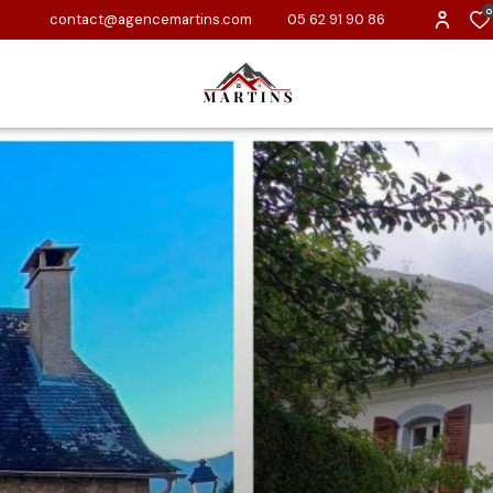
0
contact@agencemartins.com
05 62 91 90 86