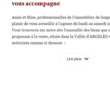
vous accompagne
Anaïs et Elise, professionnelles de l’immobilier de longu
plaisir de vous accueillir à l'agence du lundi au samedi i
Vous trouverez sur notre site l'ensemble des biens que 
proposons à la vente,
situés dans la Vallée d’ARGELÈS
sectorisés comme ci-dessous :
-
Secteur Val d’Azun
:
ARRAS en LAVEDAN, AUCUN, ARCIZANS
Lire plus
DESSUS, GAILLAGOS, BUN, SIREIX, ESTAING, ARRENS-MAR
SOULOR
-
Secteur SAINT-SAVIN
:
ARCIZANS-AVANT, UZ, LAU BALAGNA
-
Secteur Vallées des Gaves
:
ADAST, PIERREFITTE-NESTALAS
ORTIAC, SOULOM
-
Secteur HAUTACAM
:
BEAUCENS, PRÉCHAC, VIER-BORDES,
ARTALENS-SOUIN, SAINT-PASTOUS, BOO SILHEN
-
Secteur PIBESTE
:
OUZOUS, SALLES, SERE EN LAVEDAN, GE