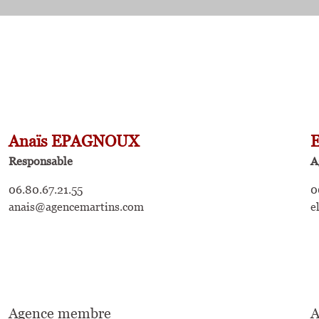
Anaïs EPAGNOUX
Responsable
A
06.80.67.21.55
0
anais@agencemartins.com
e
Agence membre
A