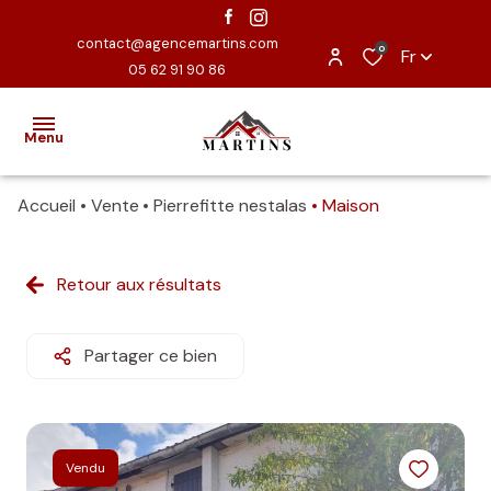
contact@agencemartins.com
0
Fr
05 62 91 90 86
Menu
Accueil
Vente
Pierrefitte nestalas
Maison
ACCUEIL
EXCLUSIVITÉS
Retour aux résultats
VENTES
Partager ce bien
ESTIMATION
NOUS
CONTACTER
Vendu