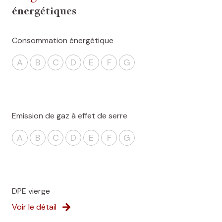
énergétiques
Consommation énergétique
A
B
C
D
E
F
G
Emission de gaz à effet de serre
A
B
C
D
E
F
G
DPE vierge
Voir le détail