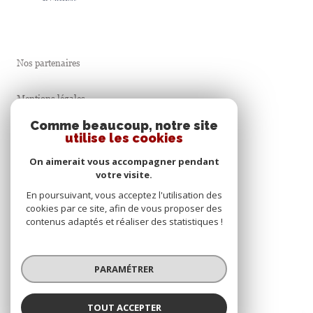
Nos partenaires
Mentions légales
Comme beaucoup, notre site
Admin
utilise les cookies
On aimerait vous accompagner pendant
Nos honoraires
votre visite.
En poursuivant, vous acceptez l'utilisation des
Politique RGPD
cookies par ce site, afin de vous proposer des
contenus adaptés et réaliser des statistiques !
Cookies
PARAMÉTRER
© 2026 | Tous droits réservés
TOUT ACCEPTER