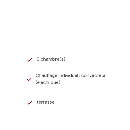
cuisine aménagée ouverte de 25m², 3 chambres, 1 salle
avec douche et lavabo.
triques + poêle à bois dans le petit gîte annexe.
6 chambre(s)
Chauffage individuel : convecteur
(electrique)
terrasse