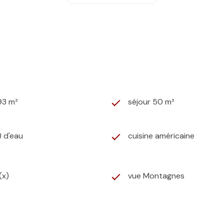
ppartement disposant d'un espace salon/salle à manger avec 
dispose d'un très bon rapport locatif.
 cuisine aménagée + WC. Dans les combles, un coin couchage 
 au fuel dans l'habitation principale et par convecteurs élec
93 m²
séjour 50 m²
.5hectares !
) d'eau
cuisine américaine
(x)
vue Montagnes