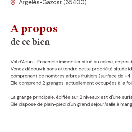
Argelès-Gazost (65400)
A propos
de ce bien
Val d'Azun - Ensemble immobilier situé au calme, en posi
Venez découvrir sans attendre cette propriété située i
comprenant de nombres arbres fruitiers (surface de +4.
Elle comprend 2 granges, actuellement occupées à la fois 
La grange principale, édifiée sur 2 niveaux est d'une sur
Elle dispose de plain-pied d'un grand séjour/salle à man
baignoire+douche+WC,
une buanderie et caves/cellier + WC séparés.
L'accès à l'étage se fait soit par un escalier intérieur ou