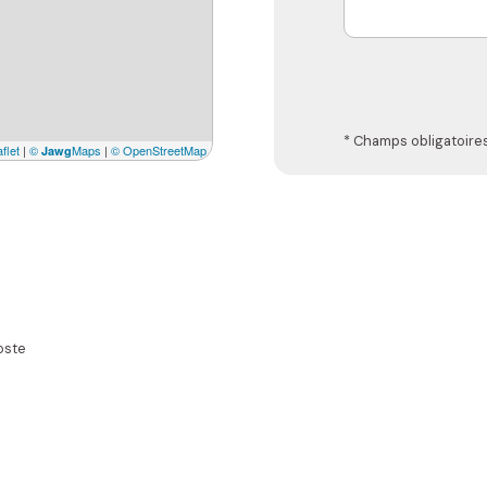
* Champs obligatoire
flet
|
©
Maps
|
© OpenStreetMap
Jawg
oste