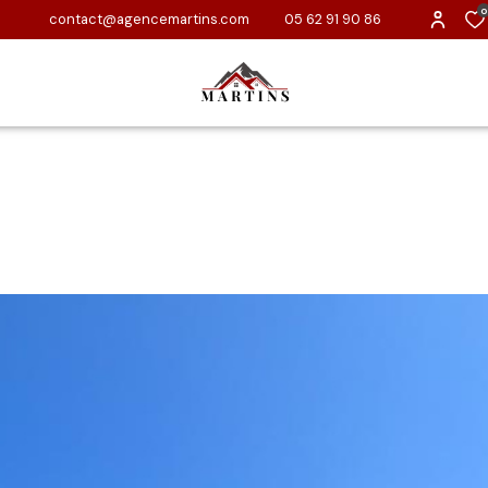
0
contact@agencemartins.com
05 62 91 90 86