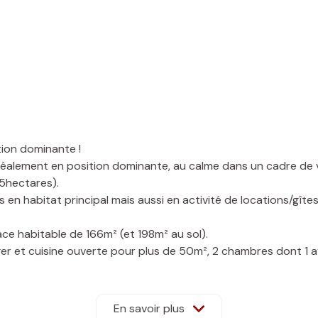
tion dominante !
déalement en position dominante, au calme dans un cadre de v
5hectares).
en habitat principal mais aussi en activité de locations/gîtes
face habitable de 166m² (et 198m² au sol).
ger et cuisine ouverte pour plus de 50m², 2 chambres dont 1 a
 extérieur (grâce à une très grande terrasse).
En savoir plus