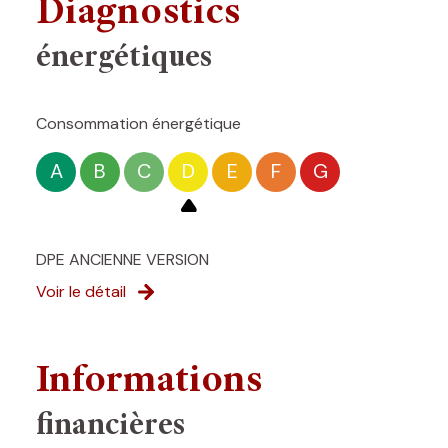
Diagnostics
énergétiques
Consommation énergétique
A
B
C
D
E
F
G
DPE ANCIENNE VERSION
Voir le détail
Informations
financières