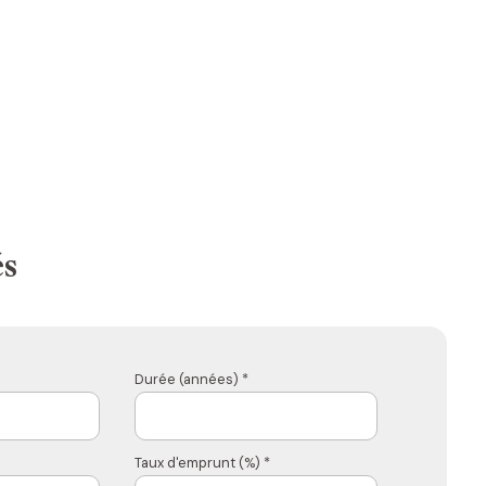
és
Durée (années) *
Taux d'emprunt (%) *