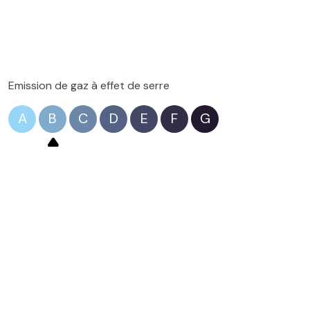
Emission de gaz à effet de serre
A
B
C
D
E
F
G