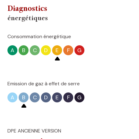
Diagnostics
énergétiques
Consommation énergétique
A
B
C
D
E
F
G
Emission de gaz à effet de serre
A
B
C
D
E
F
G
DPE ANCIENNE VERSION