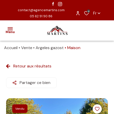
contact@agencemartins.com
0
Fr
05 62 91 90 86
Menu
Accueil
Vente
Argeles gazost
Maison
ACCUEIL
EXCLUSIVITÉS
Retour aux résultats
VENTES
Partager ce bien
ESTIMATION
NOUS
CONTACTER
Vendu