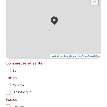
−
Leaflet
|
©
Maps
|
© OpenStreetMap
Jawg
Commerces et santé
Bar
Loisirs
Cinéma
Bibliothèque
Ecoles
Collège