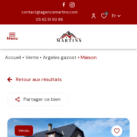
contact@agencemartins.com
0
Fr
05 62 91 90 86
Menu
Accueil
Vente
Argeles gazost
Maison
ACCUEIL
EXCLUSIVITÉS
Retour aux résultats
VENTES
Partager ce bien
ESTIMATION
NOUS
CONTACTER
Vendu