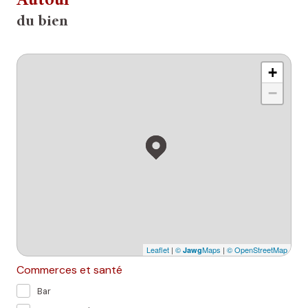
Autour
du bien
+
−
Leaflet
|
©
Maps
|
© OpenStreetMap
Jawg
Commerces et santé
Bar