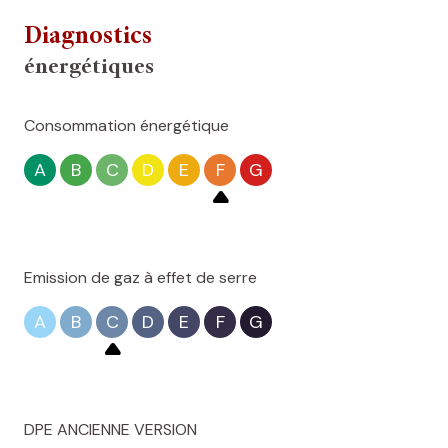
Diagnostics
énergétiques
Consommation énergétique
A
B
C
D
E
F
G
Emission de gaz à effet de serre
A
B
C
D
E
F
G
DPE ANCIENNE VERSION