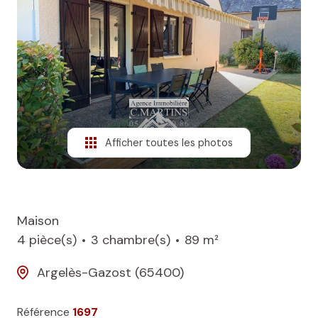
NOS
BIENS
VENDUS
ALERTE
E-MAIL
Afficher toutes les photos
Maison
4 pièce(s)
3 chambre(s)
89 m²
Argelès-Gazost (65400)
Référence
1697