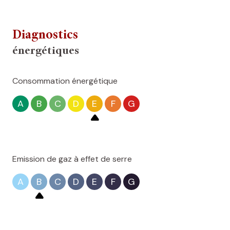
Diagnostics
énergétiques
Consommation énergétique
A
B
C
D
E
F
G
Emission de gaz à effet de serre
A
B
C
D
E
F
G