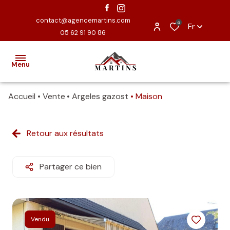
contact@agencemartins.com
0
Fr
05 62 91 90 86
Menu
Accueil
Vente
Argeles gazost
Maison
ACCUEIL
EXCLUSIVITÉS
Retour aux résultats
VENTES
Partager ce bien
ESTIMATION
NOUS
CONTACTER
Vendu