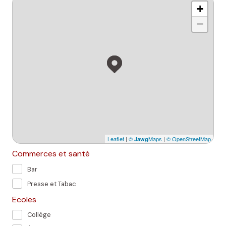
+
−
Leaflet
|
©
Maps
|
© OpenStreetMap
Jawg
Commerces et santé
Bar
Presse et Tabac
Ecoles
Collège