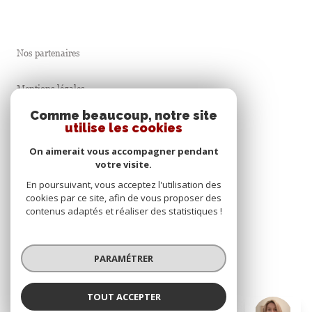
Nos partenaires
Mentions légales
Comme beaucoup, notre site
Admin
utilise les cookies
On aimerait vous accompagner pendant
Nos honoraires
votre visite.
En poursuivant, vous acceptez l'utilisation des
Politique RGPD
cookies par ce site, afin de vous proposer des
contenus adaptés et réaliser des statistiques !
Cookies
PARAMÉTRER
© 2026 | Tous droits réservés
TOUT ACCEPTER