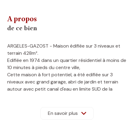
A propos
de ce bien
ARGELES-GAZOST - Maison édifiée sur 3 niveaux et
terrain 428m².
Edifiée en 1974 dans un quartier résidentiel à moins de
10 minutes à pieds du centre ville,
Cette maison à fort potentiel, a été edifiée sur 3
niveaux avec grand garage, abri de jardin et terrain
autour avec petit canal d'eau en limite SUD de la
propriété.
En rez-de-chaussée
: une grande entrée dessert un
En savoir plus
appartement de type T2 pout une surface d'environ
65m² + garage/buanderie de 25m².
Au 1er étage
: un palier dessert un appartement de