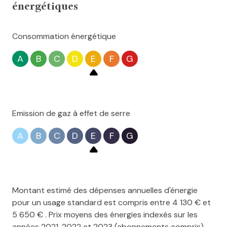
énergétiques
Consommation énergétique
A
B
C
D
E
F
G
Emission de gaz à effet de serre
A
B
C
D
E
F
G
Montant estimé des dépenses annuelles d'énergie
pour un usage standard est compris entre 4 130 € et
5 650 € . Prix moyens des énergies indexés sur les
années 2021, 2022 et 2023 (abonnements compris).