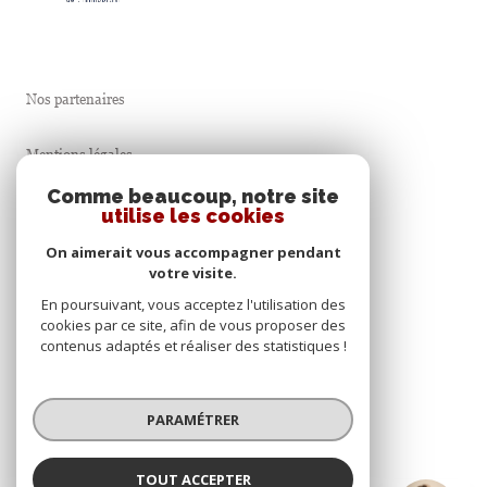
Nos partenaires
Mentions légales
Comme beaucoup, notre site
Admin
utilise les cookies
On aimerait vous accompagner pendant
Nos honoraires
votre visite.
En poursuivant, vous acceptez l'utilisation des
Politique RGPD
cookies par ce site, afin de vous proposer des
contenus adaptés et réaliser des statistiques !
Cookies
PARAMÉTRER
© 2026 | Tous droits réservés
TOUT ACCEPTER