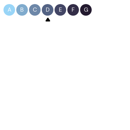
A
B
C
D
E
F
G