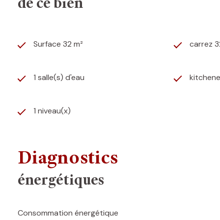
de ce bien
Surface 32 m²
carrez 3
1 salle(s) d'eau
kitchen
1 niveau(x)
Diagnostics
énergétiques
Consommation énergétique