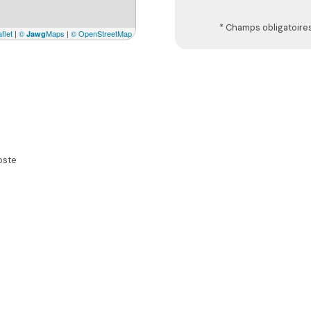
* Champs obligatoire
flet
|
©
Maps
|
© OpenStreetMap
Jawg
oste