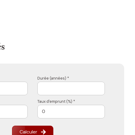
és
Durée (années) *
Taux d'emprunt (%) *
Calculer