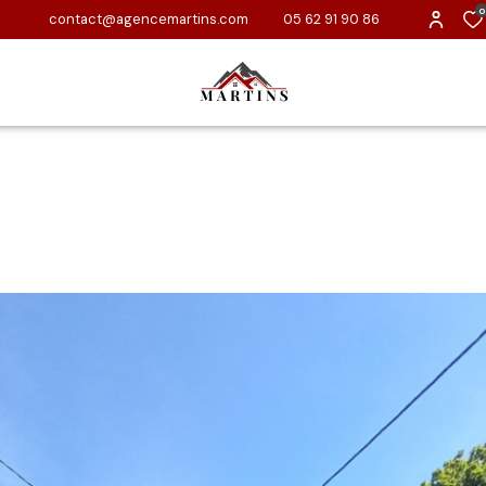
0
contact@agencemartins.com
05 62 91 90 86