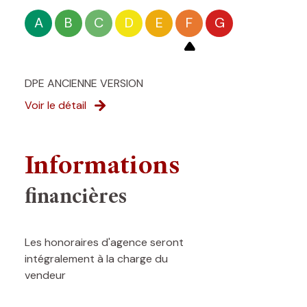
A
B
C
D
E
F
G
DPE ANCIENNE VERSION
Voir le détail
Informations
financières
Les honoraires d'agence seront
intégralement à la charge du
vendeur