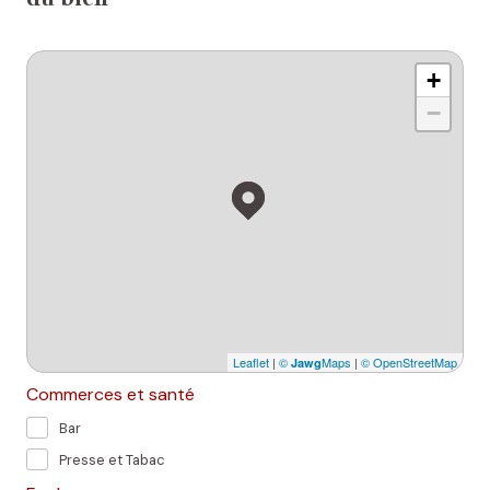
du bien
+
−
Leaflet
|
©
Maps
|
© OpenStreetMap
Jawg
Commerces et santé
Bar
Presse et Tabac