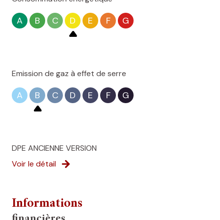
A
B
C
D
E
F
G
Emission de gaz à effet de serre
A
B
C
D
E
F
G
DPE ANCIENNE VERSION
Voir le détail
Informations
financières