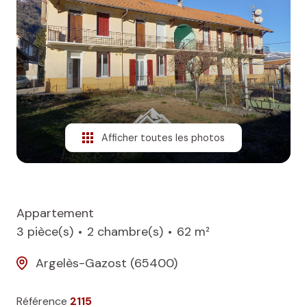
NOS
BIENS
VENDUS
ALERTE
E-MAIL
Afficher toutes les photos
Appartement
3 pièce(s)
2 chambre(s)
62 m²
Argelès-Gazost (65400)
Référence
2115