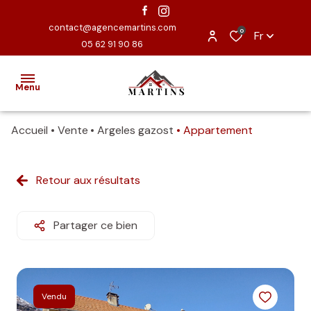
contact@agencemartins.com
0
Fr
05 62 91 90 86
Menu
Accueil
Vente
Argeles gazost
Appartement
ACCUEIL
EXCLUSIVITÉS
Retour aux résultats
VENTES
Partager ce bien
ESTIMATION
NOUS
CONTACTER
Vendu