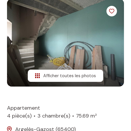
NOS
BIENS
VENDUS
ALERTE
E-MAIL
Afficher toutes les photos
Appartement
4 pièce(s)
3 chambre(s)
75.69 m²
Argelès-Gazost (65400)