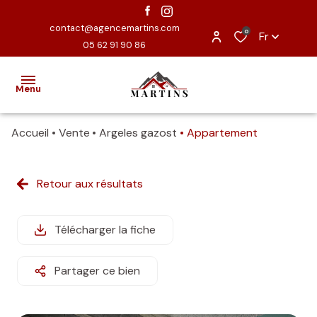
contact@agencemartins.com
0
Fr
05 62 91 90 86
Menu
Accueil
Vente
Argeles gazost
Appartement
ACCUEIL
EXCLUSIVITÉS
Retour aux résultats
VENTES
Télécharger la fiche
ESTIMATION
NOUS
Partager ce bien
CONTACTER