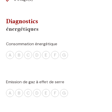
Diagnostics
énergétiques
Consommation énergétique
A
B
C
D
E
F
G
Emission de gaz à effet de serre
A
B
C
D
E
F
G