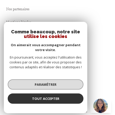
Nos partenaires
Mentions légales
Comme beaucoup, notre site
Admin
utilise les cookies
On aimerait vous accompagner pendant
Nos honoraires
votre visite.
En poursuivant, vous acceptez l'utilisation des
Politique RGPD
cookies par ce site, afin de vous proposer des
contenus adaptés et réaliser des statistiques !
Cookies
PARAMÉTRER
© 2026 | Tous droits réservés
TOUT ACCEPTER
Réalisé par