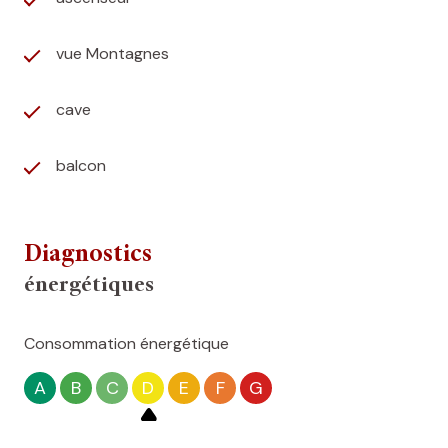
vue Montagnes
cave
balcon
Diagnostics
énergétiques
Consommation énergétique
A
B
C
D
E
F
G