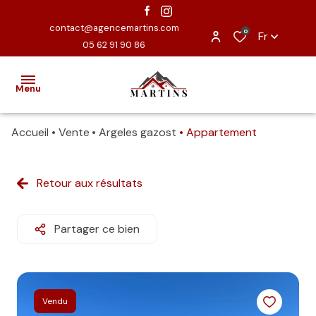
contact@agencemartins.com
0
Fr
05 62 91 90 86
Menu
Accueil
Vente
Argeles gazost
Appartement
ACCUEIL
EXCLUSIVITÉS
Retour aux résultats
VENTES
Partager ce bien
ESTIMATION
NOUS
CONTACTER
Vendu