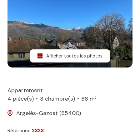
NOS
BIENS
VENDUS
ALERTE
E-MAIL
Afficher toutes les photos
Appartement
4 pièce(s)
3 chambre(s)
88 m²
Argelès-Gazost (65400)
Référence
2323